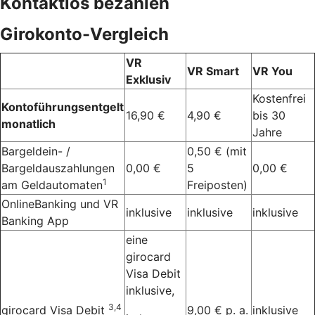
Kontaktlos bezahlen
Girokonto-Vergleich
VR
VR Smart
VR You
Exklusiv
Kostenfrei
Kontoführungsentgelt
16,90 €
4,90 €
bis 30
monatlich
Jahre
Bargeldein- /
0,50 € (mit
Bargeldauszahlungen
0,00 €
5
0,00 €
1
am Geldautomaten
Freiposten)
OnlineBanking und VR
inklusive
inklusive
inklusive
Banking App
eine
girocard
Visa Debit
inklusive,
3,4
girocard Visa Debit
9,00 € p. a.
inklusive