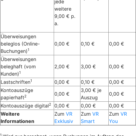
jede
weitere
9,00 € p.
a.
Überweisungen
beleglos (Online-
0,00 €
0,10 €
0,00 €
1
Buchungen)
Überweisungen
beleghaft (vom
2,00 €
3,00 €
0,00 €
1
Kunden)
1
Lastschriften
0,00 €
0,10 €
0,00 €
Kontoauszüge
3,00 € je
0,00 €
0,00 €
2
papierhaft
Auszug
2
Kontoauszüge digital
0,00 €
0,00 €
0,00 €
Weitere
Zum
VR
Zum
VR
Zum
VR
Informationen
Exklusiv
Smart
You
1