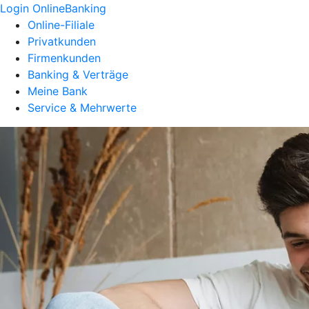
Login OnlineBanking
Online-Filiale
Privatkunden
Firmenkunden
Banking & Verträge
Meine Bank
Service & Mehrwerte