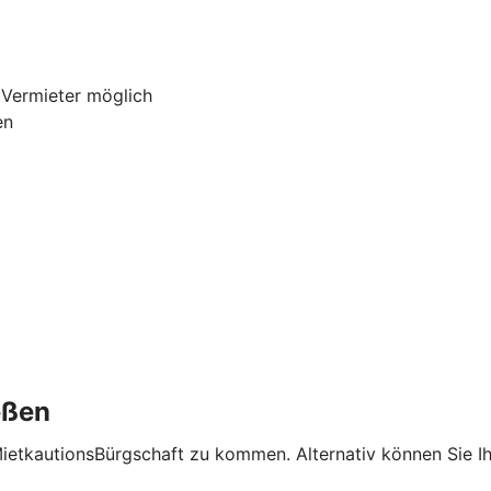
 Vermieter möglich
en
eßen
MietkautionsBürgschaft zu kommen. Alternativ können Sie I