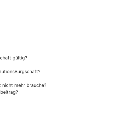
haft gültig?
autionsBürgschaft?
t nicht mehr brauche?
beitrag?